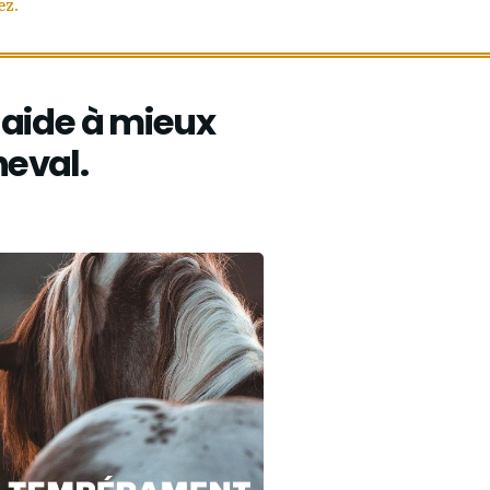
ez.
aide à mieux
eval.
.