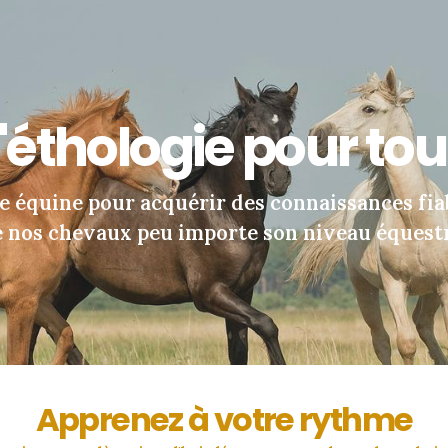
'éthologie pour to
e équine pour acquérir des connaissances fia
 nos chevaux peu importe son niveau équest
Apprenez à votre rythme