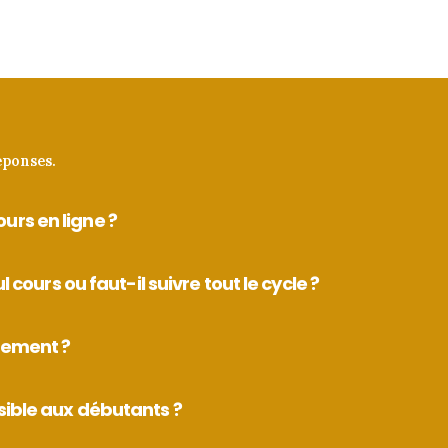
éponses.
rs en ligne ?
l cours ou faut-il suivre tout le cycle ?
iement ?
ssible aux débutants ?