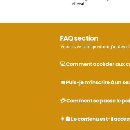
cheval
FAQ section
Vous avez une question j'ai des r
💻 Comment accéder aux cou
📅 Puis-je m’inscrire à un seu
💳 Comment se passe le pa
👩‍🏫 Le contenu est-il acce