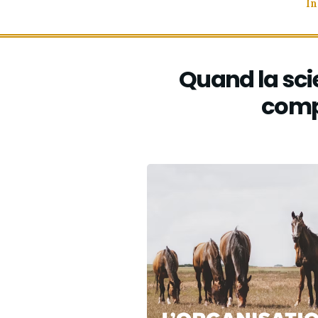
In
Quand la sc
comp