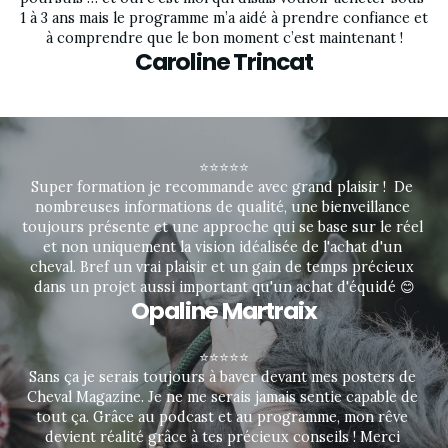
1 à 3 ans mais le programme m’a aidé à prendre confiance et 
à comprendre que le bon moment c’est maintenant !
Caroline Trincat
⭐⭐⭐⭐⭐
Super formation je recommande avec grand plaisir !  De 
nombreuses informations de qualité, une bienveillance 
toujours présente et une approche qui se base sur le réel 
et non uniquement la vision idéalisée de l'achat d'un 
cheval. Bref un vrai plaisir et un gain de temps précieux 
dans un projet aussi important qu'un achat d'équidé 😊
Opaline Martraix
⭐⭐⭐⭐⭐
Sans ça je serais toujours à baver devant mes posters de 
Cheval Magazine. Je ne me serais jamais sentie capable de 
tout ça. Grâce au podcast et au programme, mon rêve 
devient réalité grâce à tes précieux conseils ! Merci 