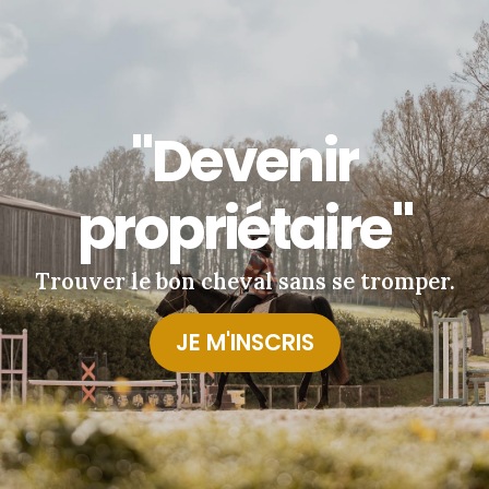
"Devenir
propriétaire"
Trouver le bon cheval sans se tromper.
JE M'INSCRIS